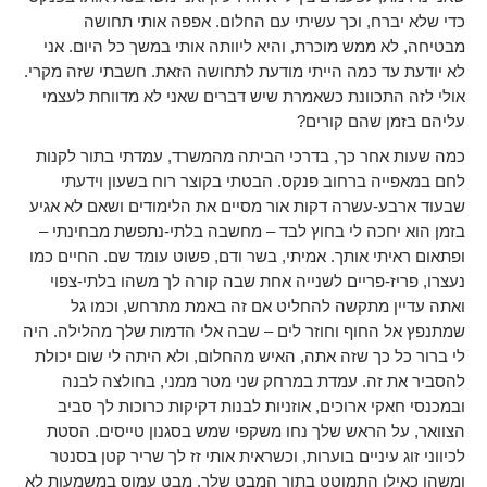
כדי שלא יברח, וכך עשיתי עם החלום. אפפה אותי תחושה
מבטיחה, לא ממש מוכרת, והיא ליוותה אותי במשך כל היום. אני
לא יודעת עד כמה הייתי מודעת לתחושה הזאת. חשבתי שזה מקרי.
אולי לזה התכוונת כשאמרת שיש דברים שאני לא מדווחת לעצמי
עליהם בזמן שהם קורים?
כמה שעות אחר כך, בדרכי הביתה מהמשרד, עמדתי בתור לקנות
לחם במאפייה ברחוב פנקס. הבטתי בקוצר רוח בשעון וידעתי
שבעוד ארבע-עשרה דקות אור מסיים את הלימודים ושאם לא אגיע
בזמן הוא יחכה לי בחוץ לבד – מחשבה בלתי-נתפשת מבחינתי –
ופתאום ראיתי אותך. אמיתי, בשר ודם, פשוט עומד שם. החיים כמו
נעצרו, פריז-פריים לשנייה אחת שבה קורה לך משהו בלתי-צפוי
ואתה עדיין מתקשה להחליט אם זה באמת מתרחש, וכמו גל
שמתנפץ אל החוף וחוזר לים – שבה אלי הדמות שלך מהלילה. היה
לי ברור כל כך שזה אתה, האיש מהחלום, ולא היתה לי שום יכולת
להסביר את זה. עמדת במרחק שני מטר ממני, בחולצה לבנה
ובמכנסי חאקי ארוכים, אוזניות לבנות דקיקות כרוכות לך סביב
הצוואר, על הראש שלך נחו משקפי שמש בסגנון טייסים. הסטת
לכיווני זוג עיניים בוערות, וכשראית אותי זז לך שריר קטן בסנטר
ומשהו כאילו התמוטט בתוך המבט שלך. מבט עמוס במשמעות לא