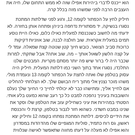
הוא ייכנס לדברי ביהירות אפילו שזה לא ממש התחום שלו, חיה את
העצבים הרבה לפני שמשהו מזה בכלל קרה.
חיליק לחץ על הכפתור לקומה 12, ורגע לפני שדלתות המתכת
נסגרו בנשיקה, יד מסתורית נדחפה ביניהן ופתחה אותן בחזרה. לא
ידעתי מה לחשוב כשנכנסת למעלית כאילו כלום, כאילו היית נוסע
תמים במעלית אקראית. שוב חולצה לבנה, שוב אוזניות דקיקות
כרוכות סביב הצוואר, כובש חיוך קטן שנוטה קצת שמאלה. עמד לי
על קצה הלשון לשאול אותך – מה, שוב אתה? אבל שתקתי, למרות
שכבר היה לי ברור שיש פה יותר מסתם מקריות. המבטים שלנו
התלכדו, נסגרו אחד בתוך השני כמו דלתות המעלית. חיליק היה
עסוק בטלפון שלו ואתה לחצת על הכפתור לקומה 13 ונעמדת מולי.
משהו מוכר נצנץ אלי מתוך ריח הבושם שלך. לא הצלחתי להחליט
אם לחייך אליך, ומתישהו כבר לא יכולתי לחייך כי החיוך שלך נעלם
והשובבות בעיניך נהפכה למבט כל כך רעב שהוא כמעט בלע אותי.
הסטתי במהירות את עיני כשחיליק עזב את הטלפון שלו וסקר את
שנינו במבט חשדני. כשהוא חזר לנבור בטלפון, קרצת לי והכנסת
את הידיים לכיסים. דלתות המתכת נפתחו בקומה 12 וחיליק יצא
ראשון, גס רוח כתמיד, סוליות המגפיים שלו מהדהדות במסדרון
והוא אפילו לא מעלה על דעתו מחווה שתאפשר לאישה שנלווית