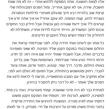
אליו לצאת ראשונה. אתה הספקת ללחוש אחרי – זה לא מה שאת
חושבת, שירה, אני לא עוקב אחרייך, ומול הפנים המבוהלות שלי
קרצת שוב בלוויית רבע חיוך שנעלם מאחורי הדלתות הנסגרות.
נעצרתי לרגע, קצת המומה. לא עוקב אחרי? אז איך אתה יודע איך
קוראים לי? ואיך ידעת שאהיה כאן עכשיו? אבל חיליק כבר התקדם
ונכנס לתוך המשרדים, והייתי חייבת לדדות אחריו, משתדלת לא
להחליק על רצפת השיש בגלל העקבים הדקיקים.
כל אותו יום ליוותה אותי חרדה קלה. לפני שנרדמתי קראתי את
החלום ששרבטתי בפנקס הקטן שליד המיטה. לא שאני מאמינה
בדברים האלה, אבל חשבתי שאולי יהיה שם איזה רמז. לך תדע.
הרמז היחיד הגיע אחרי שנרדמתי, כשהופעת אצלי שוב בדיוק
באותו החלום. מדבר, דרך עפר, קטנוע, רמזור אדום, ואתה צועד
לעברי, רחוק ומטושטש בהתחלה, אבל הפעם לא נעלם רגע לפני,
אלא מתקרב אלי עם המבט מהמאפייה, מרשה לי לראות לרגע את
הפנים שלך ואומר – לא כל דבר ניתן להסביר בהיגיון.
למחרת כבר לא היה סיכוי שאשכח. קמתי מעורערת. נעתי בין פחד,
למשיכה, לחשש, לערנות יתר. חטפתי את הפנקס הקטן ופשוט
דחפתי אותו לאיזו מגירה. המשכתי להרגיש את החרדה מרקדת
בתוכי כאילו משהו מאיים על היציבות של חיי. מצחיק, כי עד לאותו