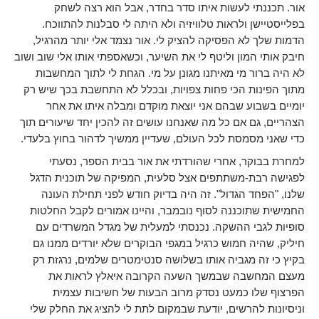
אור. תכננתי לעשות איתו סדר בחדר, אבל הוא רצה לשחק
בפלייסטיישן ולראות טלוויזיה ולא היתה לי סבלנות להתווכח.
הדמות שלך לא הפסיקה להציק לי. אור נצמד אלי יותר מהרגיל,
חיבק אותי המון וליטף לי את השיער, וכשאספתי אותו אלי שוב ושוב
לא היה ברור מי מאיתנו מגונן על מי. הגחת לי לתוך המחשבות
מתוך הפינות הכי פחות צפויות, ובכלל לא התחשבת בכך שיש רק
יומיים בשבוע שבהם אני יוצאת מוקדם ומבלה איתו את אחר
הצהריים, גם אם כל מה שאנחנו עושים זה להכין יחד שיעורים תוך
כדי שאני מסמסת לכל העולם, שעדיין ממשיך לדהור בחוץ בלעדי.
למחרת בבוקר, אחרי שהורדתי את אור בבית הספר, נסעתי
לפגישה רבת-משתתפים אצל סלעית, המפיקה של תוכנית הדגל
שלנו, "הפחד הגדול". זה היה בדיוק חודש לפני תחילת העונה
החמישית שתוכננה לסוף נובמבר, והיינו אמורים לקבל החלטות
סופיות לגבי ההשקה. נכנסתי למעלית של מגדל המשרדים עם
חיליק, שהיה חמוש כרגיל במגפי הבוקרים שלא יורדים ממנו גם
בקיץ כי זה מגביה אותו בשלושה סנטימטרים שלמים, נרגזת רק
מעצם המחשבה שבמשך השעה הקרובה איאלץ לראות את
הפרצוף שלו כמעט נסדק מרוב הבעות של חשיבות עצמית
וניסיונות להרשים, יודעת שבמקום לתת לי להציג את החלק שלי