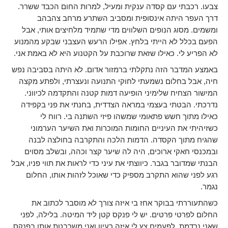
צבעו. רכבתי עם קסדה ענקית ומעיל, למרות החום הכבד ששרר.
דרך העפר היתה אינסופית ומסביב השתרע מרחב צהבהב
ומשמים. מסוג הנופים השלווים מדי שתמיד מלחיצים אותי, אבל
הפעם בכלל לא הייתי בלחץ. אפילו הרעש העצבני שבקע מהמנוע
לא הפריע לי. כאילו שזאת שרוכבת על הקטנוע היא לא באמת אני.
באמצע המדבר הזה נתקלתי ברמזור אדום. לא היתה בסביבה נפש
חיה, אבל בחלום נשמעתי לחוקי התנועה ונעצרתי, ולפתע מקצה
המישור הצחיח שלימיני הופיעה דמות קטנה והתקדמה לכיווני.
נדרכתי. הבטתי בעצמי במראה הצדדית, בחנתי את פני בקפידה
כאילו מתוך חשש פתאומי שמשהו פיזי השתנה בי. רווח לי
כשזיהיתי את העיניים החומות המוכרות ואת השיער הערמוני
שהגיח מתוך הקסדה. הדמות הלכה והתקרבה בחולצה לבנה
ובמכנסי חאקי ארוכים, היה לה שיער קצר וכהה, ובשלב מסוים
הבנתי שמדובר בגבר. כיווצתי את עיני כדי לראות את תווי פניו, אבל
רגע לפני שהוא התקרב מספיק כדי שאוכל לזהות אותו, החלום
נגמר.
כשהתעוררתי בבוקר אחז בי איזה צורך לא מוסבר לכתוב את
החלום לפרטי פרטים. יש לי פנקס קטן ליד המיטה. בלילה, לפני
שאני נרדמת, לפעמים צץ לי איזה רעיון ואני משרבטת אותו בפנקס