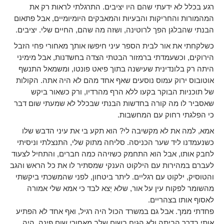
רגע בכלל לא ידעתי שהם היו יציבים. התרגלתי לראות רק את
המהמורות והחריקות והבעיות והמאבקים היומיומיים, אבל פתאום
הבנתי שהבלגן הפך לרוטינה, ושזה מה שהם, החיים שלי. יציבים.
כשלקחתי את אור לבית הספר עיני חיפשו אותך מאחורי פחי הזבל
הירוקים, וכשעמדתי ברמזור הבטתי הצדה בחשדנות, אבל מימיני
היתה רק בלונדינית שעישנה בתוך פיאט פונטו, ומשמאל התנשף
אוטובוס ירוק עמוס נוסעים שאף אחד מהם לא היה אתה. הקולות
של תוכניות הבוקר בקעו ללא הרף מהרדיו, ורק כשאור ביקש
שאסביר לו מה קורה בחדשות הבנתי שבכלל לא שמעתי שום דבר
כי הפלגתי רחוק עם המחשבות.
אמא, למה את לא מקשיבה לי? הוא תקע בי את עיני הדבש שלו
כשנעמדנו ליד שער הכניסה. סליחה מתוק שלי, התנצלתי וניסיתי
לחבק אותו, אבל הוא התחמק כשזיהה כמה חברים, והתחיל לצעוד
לעברם במהירות עם הילקוט הענקי שמסתיר לו את כל הראש והגב
והטוסיק, ילקוט עם רגליים. ליתר ביטחון, לפני שהמשכתי ביקשתי
מהשומר לפקוח עין על אור, שלא יֵצא לבד כי אמא שלי אמורה
לאסוף אותו בצהריים.
פחדתי ממך. אבל גם במשרד הכול היה רגיל, ואף אחד לא הפתיע
אותי בדרך הביתה ולא הגיח בשום שלב מאחורי שום פינה. היה