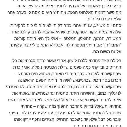
טבעי כל כך שאספר על זה מיד לרונית, אבל משהו עצר אותי.
מה פשר דממת האלחוט הזאת, אחותי? היא סימסה לי בערב אחרי
שלא דיברנו כל היום.
סתם יום משוגע, עניתי אחרי כמה דקות. לא היה לי כוח לחקירות
שלה ולשמות הקוד הסרקסטיים שהיא אוהבת להדביק לכל אחד –
המשורר, הנמוך, החוצפן, הפלספן – אולי לך היא היתה קוראת
"המבליחן" אם הייתי מספרת לה, אבל לא התאים לי לצחוק איתה
על זה משום מה.
בלילה קצת פחדתי ללכת לישון. אחרי שאור נרדם סגרתי את כל
התריסים ובדקתי כמה פעמים שדלת הכניסה נעולה. אני זוכרת
שהתקשרתי לארז כשכבר היה די מאוחר, ושהוא היה מופתע –
הכרנו בסך הכול שבועיים-שלושה וזו היתה הפעם הראשונה
שהתקשרתי אליו סתם ככה, כדי לפטפט איתו מהמיטה. לא סיפרתי
לו עליך, כמובן, והשיחה היתה סתמית עד שמתישהו שאלתי את
עצמי למה התקשרתי אליו, כי הקול שלו ממש לא הרגיע אותי. ממה
פחדתי, תשאל? בדיוק מהדבר ההפוך מזה שקרה – פחדתי
שתתחיל להטריד אותי. אבל מה ידעתי, עוד לא ידעתי כלום, הייתי
עובר מכורבל שלא יודע שכבר התחילו הצירים ותכף יירקו אותו
החוצה מתוך הרחם החמים.