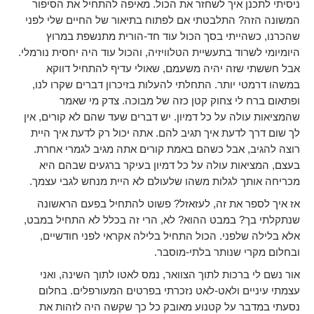
ניסיתי לתכנן איך לשחזר את הכול. מאיפה להתחיל את הסיפור
המשונה הזה? התלבטתי אם לפתוח בתיאור של החיים שלי לפני
שהכרנו, כשהייתי בסך הכול עוד חד-הורית מתנשפת במרוץ
היומיומי לשרוד בתעשיית הטלוויזיה, והכול עוד היה יחסית נורמלי.
אבל חששתי שזה יהיה משעמם, שאולי עדיף להתחיל דווקא
במשהו דרמטי יותר. התחלתי להעלות בזיכרון דברים שקרו לנו,
ופתאום ברח לי צחוק קטן כזה של מבוכה. צדק מי שאמר
שהמציאות עולה על כל דמיון. יש דברים שעד שהם לא קורים, אין
לך שום דרך לדעת איך תגיב להם. אתה יכול רק לדעת איך היית
רוצה להגיב, אבל כשהם באמת קורים אתה מגיב לגמרי אחרת.
בעצם, המציאות עולה על כל דמיון בעיקר ברגעים שבהם היא
מכריחה אותך לגלות משהו שלעולם לא היית מנחש לגבי עצמך.
אז איך לספר את זה, לעזאזל? פשוט להתחיל בפעם הראשונה
שנתקלתי בך? במבט ההוא? לא, הרי זה בכלל לא התחיל במבט,
אלא בלילה שלפני. הכול התחיל בלילה אקראי לפני חודשיים,
ובחלום מקרי שנותר בלתי-מוסבר.
אור נשם לי ברכות לתוך הצוואר, נמס לאטו לתוך השינה, ואני
עצמתי עיניים ולאט-לאט נזכרתי בפרטים המעורפלים. בחלום
נסעתי במדבר על קטנוע מאובק כל כך שקשה היה לזהות את