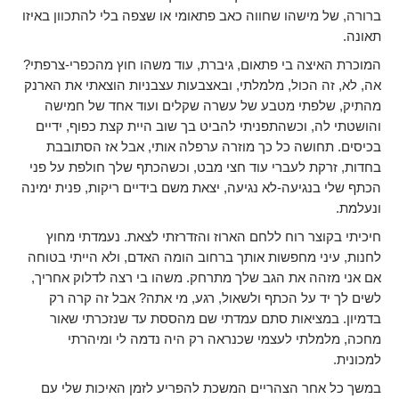
ברורה, של מישהו שחווה כאב פתאומי או שצפה בלי להתכוון באיזו
תאונה.
המוכרת האיצה בי פתאום, גיברת, עוד משהו חוץ מהכפרי-צרפתי?
אה, לא, זה הכול, מלמלתי, ובאצבעות עצבניות הוצאתי את הארנק
מהתיק, שלפתי מטבע של עשרה שקלים ועוד אחד של חמישה
והושטתי לה, וכשהתפניתי להביט בך שוב היית קצת כפוף, ידיים
בכיסים. תחושה כל כך מוזרה ערפלה אותי, אבל אז הסתובבת
בחדות, זרקת לעברי עוד חצי מבט, וכשהכתף שלך חולפת על פני
הכתף שלי בנגיעה-לא נגיעה, יצאת משם בידיים ריקות, פנית ימינה
ונעלמת.
חיכיתי בקוצר רוח ללחם הארוז והזדרזתי לצאת. נעמדתי מחוץ
לחנות, עיני מחפשות אותך ברחוב הומה האדם, ולא הייתי בטוחה
אם אני מזהה את הגב שלך מתרחק. משהו בי רצה לדלוק אחריך,
לשים לך יד על הכתף ולשאול, רגע, מי אתה? אבל זה קרה רק
בדמיון. במציאות סתם עמדתי שם מהססת עד שנזכרתי שאור
מחכה, מלמלתי לעצמי שכנראה רק היה נדמה לי ומיהרתי
למכונית.
במשך כל אחר הצהריים המשכת להפריע לזמן האיכות שלי עם