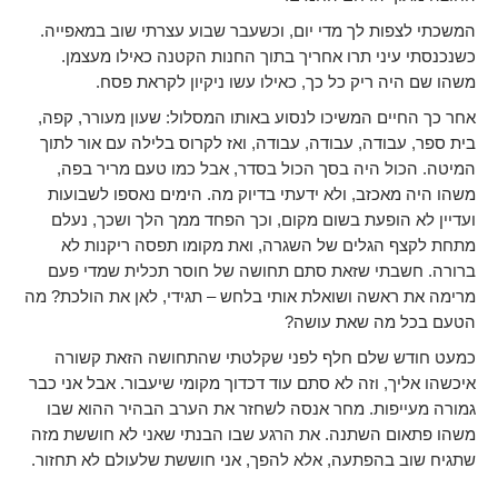
המשכתי לצפות לך מדי יום, וכשעבר שבוע עצרתי שוב במאפייה.
כשנכנסתי עיני תרו אחריך בתוך החנות הקטנה כאילו מעצמן.
משהו שם היה ריק כל כך, כאילו עשו ניקיון לקראת פסח.
אחר כך החיים המשיכו לנסוע באותו המסלול: שעון מעורר, קפה,
בית ספר, עבודה, עבודה, עבודה, ואז לקרוס בלילה עם אור לתוך
המיטה. הכול היה בסך הכול בסדר, אבל כמו טעם מריר בפה,
משהו היה מאכזב, ולא ידעתי בדיוק מה. הימים נאספו לשבועות
ועדיין לא הופעת בשום מקום, וכך הפחד ממך הלך ושכך, נעלם
מתחת לקצף הגלים של השגרה, ואת מקומו תפסה ריקנות לא
ברורה. חשבתי שזאת סתם תחושה של חוסר תכלית שמדי פעם
מרימה את ראשה ושואלת אותי בלחש – תגידי, לאן את הולכת? מה
הטעם בכל מה שאת עושה?
כמעט חודש שלם חלף לפני שקלטתי שהתחושה הזאת קשורה
איכשהו אליך, וזה לא סתם עוד דכדוך מקומי שיעבור. אבל אני כבר
גמורה מעייפות. מחר אנסה לשחזר את הערב הבהיר ההוא שבו
משהו פתאום השתנה. את הרגע שבו הבנתי שאני לא חוששת מזה
שתגיח שוב בהפתעה, אלא להפך, אני חוששת שלעולם לא תחזור.